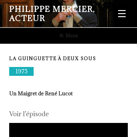
Aller
PHILIPPE MERCIER,
au
ACTEUR
contenu
principal
Menu
LA GUINGUETTE À DEUX SOUS
1975
Un Maigret de René Lucot
Voir l’épisode
Lecteur
vidéo