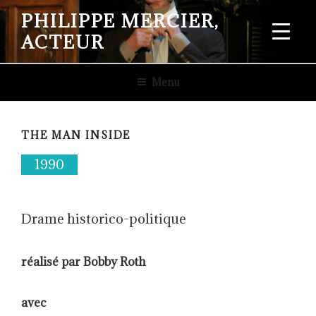
Aller
PHILIPPE MERCIER,
au
ACTEUR
contenu
principal
Menu
THE MAN INSIDE
1990
Drame historico-politique
réalisé par Bobby Roth
avec