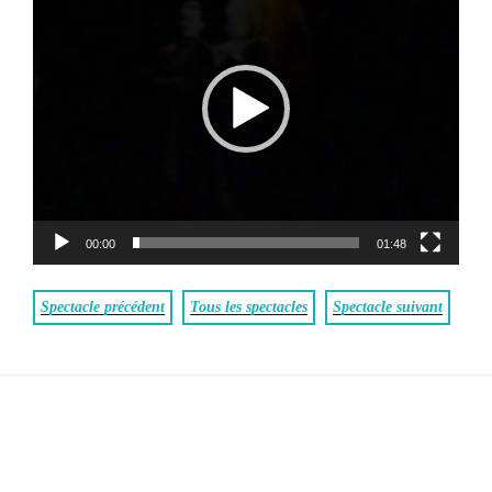
00:00
01:48
Spectacle précédent
Tous les spectacles
Spectacle suivant