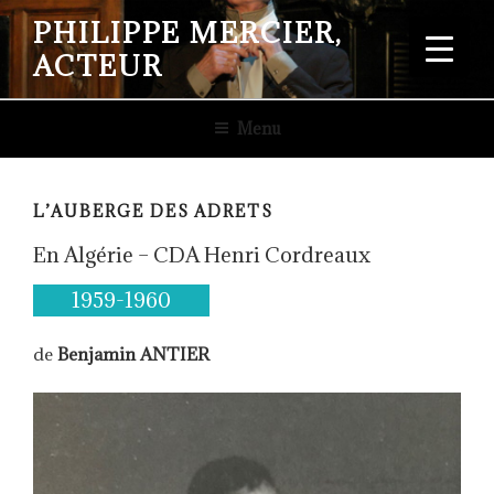
Aller
PHILIPPE MERCIER,
au
ACTEUR
contenu
principal
Menu
L’AUBERGE DES ADRETS
En Algérie – CDA Henri Cordreaux
1959-1960
de
Benjamin ANTIER