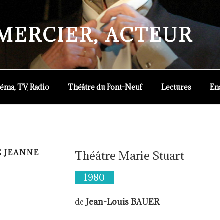
 MERCIER, ACTEUR
éma, TV, Radio
Théâtre du Pont-Neuf
Lectures
En
E JEANNE
Théâtre Marie Stuart
1980
de
Jean-Louis BAUER