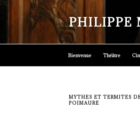
Aller
au
PHILIPPE
contenu
principal
Bienvenue
Théâtre
Cin
MYTHES ET TERMITES D
POIMAURE