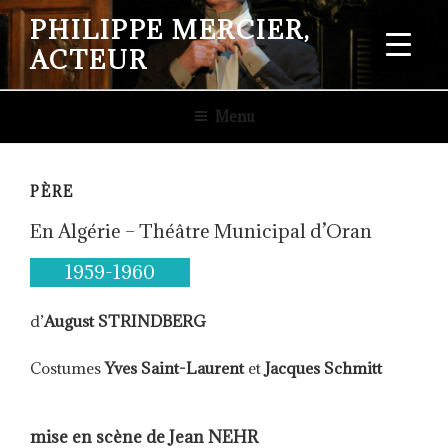
Aller
PHILIPPE MERCIER,
au
ACTEUR
contenu
principal
Menu
PÈRE
En Algérie – Théâtre Municipal d’Oran
1959-1960
d’
August STRINDBERG
Costumes
Yves Saint-Laurent
et
Jacques Schmitt
mise en scène de Jean NEHR